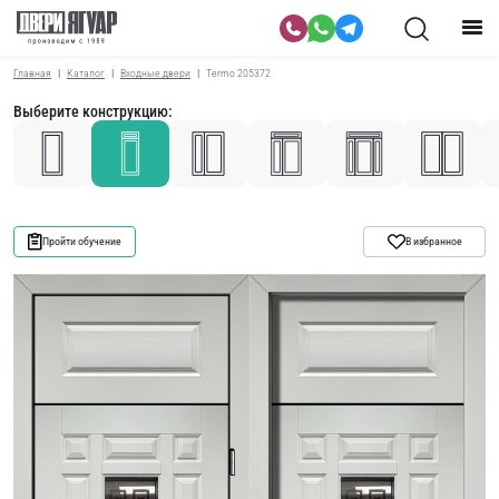
Главная
Каталог
Входные двери
Termo 205372
Выберите конструкцию:
Пройти обучение
В избранное