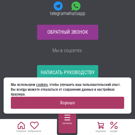
telegram
whatsapp
ОБРАТНЫЙ ЗВОНОК
Мы в соцсетях:
НАПИСАТЬ РУКОВОДСТВУ
Мы используем 
cookies
, чтобы улучшить ваш пользовательский опыт. 
Все материалы на сайте принадлежат компании
Вы всегда можете отказаться от сохранения данных в настройках 
ООО «Ягуар-М» — входные и межкомнатные двери
браузера.
производителя. Копирование запрещено!
Хорошо
Политика конфиденциальности
Договор оферты
Cookie
каталог
главная
избранное
корзина
акции