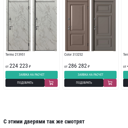
Termo 213951
Color 313252
Te
224 223
286 282
от
₽
от
₽
от
ЗАЯВКА НА РАСЧЕТ
ЗАЯВКА НА РАСЧЕТ
ПОДОБРАТЬ
ПОДОБРАТЬ
С этими дверями так же смотрят