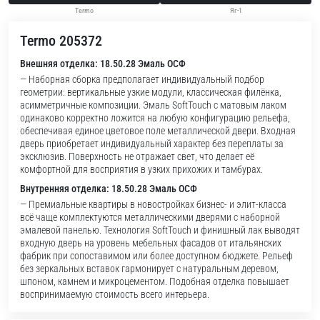
Termo
Яг-1
Termo 205372
Внешняя отделка: 18.50.28 Эмаль ОСФ
— Наборная сборка предполагает индивидуальный подбор
геометрии: вертикальные узкие модули, классическая филёнка,
асимметричные композиции. Эмаль SoftTouch с матовым лаком
одинаково корректно ложится на любую конфигурацию рельефа,
обеспечивая единое цветовое поле металлической двери. Входная
дверь приобретает индивидуальный характер без переплаты за
эксклюзив. Поверхность не отражает свет, что делает её
комфортной для восприятия в узких прихожих и тамбурах.
Внутренняя отделка: 18.50.28 Эмаль ОСФ
— Премиальные квартиры в новостройках бизнес- и элит-класса
всё чаще комплектуются металлическими дверями с наборной
эмалевой панелью. Технология SoftTouch и финишный лак выводят
входную дверь на уровень мебельных фасадов от итальянских
фабрик при сопоставимом или более доступном бюджете. Рельеф
без зеркальных вставок гармонирует с натуральным деревом,
шпоном, камнем и микроцементом. Подобная отделка повышает
воспринимаемую стоимость всего интерьера.