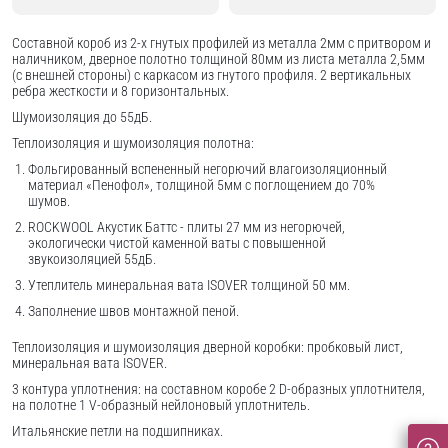
Составной короб из 2-х гнутых профилей из металла 2мм с притвором и
наличником, дверное полотно толщиной 80мм из листа металла 2,5мм
(с внешней стороны) c каркасом из гнутого профиля. 2 вертикальных
ребра жесткости и 8 горизонтальных.
Шумоизоляция до 55дБ.
Теплоизоляция и шумоизоляция полотна:
Фольгированный вспененный негорючий влагоизоляционный
материал «Пенофол», толщиной 5мм с поглощением до 70%
шумов.
ROCKWOOL Акустик Баттс - плиты 27 мм из негорючей,
экологически чистой каменной ваты с повышенной
звукоизоляцией 55дБ.
Утеплитель минеральная вата ISOVER толщиной 50 мм.
Заполнение швов монтажной пеной.
Теплоизоляция и шумоизоляция дверной коробки: пробковый лист,
минеральная вата ISOVER.
3 контура уплотнения: на составном коробе 2 D-образных уплотнителя,
на полотне 1 V-образный нейлоновый уплотнитель.
Итальянские петли на подшипниках.