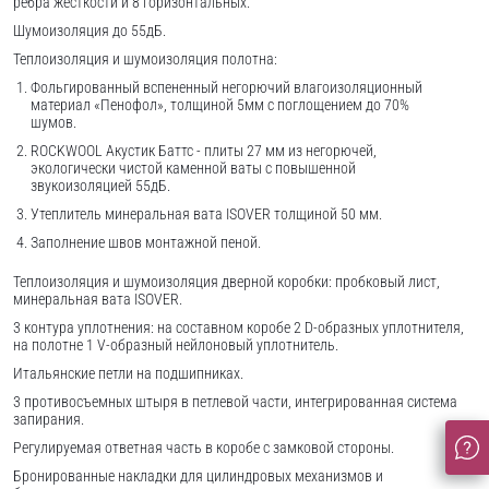
ребра жесткости и 8 горизонтальных.
Шумоизоляция до 55дБ.
Теплоизоляция и шумоизоляция полотна:
Фольгированный вспененный негорючий влагоизоляционный
материал «Пенофол», толщиной 5мм с поглощением до 70%
шумов.
ROCKWOOL Акустик Баттс - плиты 27 мм из негорючей,
экологически чистой каменной ваты с повышенной
звукоизоляцией 55дБ.
Утеплитель минеральная вата ISOVER толщиной 50 мм.
Заполнение швов монтажной пеной.
Теплоизоляция и шумоизоляция дверной коробки: пробковый лист,
минеральная вата ISOVER.
3 контура уплотнения: на составном коробе 2 D-образных уплотнителя,
на полотне 1 V-образный нейлоновый уплотнитель.
Итальянские петли на подшипниках.
3 противосъемных штыря в петлевой части, интегрированная система
запирания.
Регулируемая ответная часть в коробе с замковой стороны.
Бронированные накладки для цилиндровых механизмов и