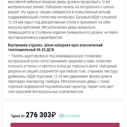
массивной мебелью входная дверь должна продолжать ту же
материальную линию. Наборная панель из натурального шпона
решает эту задачу: секции собираются в осмысленный рельеф,
поддерживающий стилистику интерьера. Базовый МДФ толщиной
12-24 мм скрыт под декоративным слоем и принимает на себя
нагрузку креплений. Металлическая дверь визуально
превращается в столярное изделие премиального уровня, не теряя
противовзломных характеристик.
Внутренняя отделка: Шпон наборная орех классический
тангенциальный 06.03 ДСФ
— Панель адаптирована под индивидуальную тонировку:
натуральный шпон легко принимает морилки и лаки, позволяя
получить оттенок от светлого ясеня до глубокого венге. Наборный
рисунок из секций сохраняется при любом тоне, открывая текстуру
древесины. МДФ-подложка 12-24 мм удерживает форму даже в
перепадах температур тамбура. Металлическая дверь с такой
отделкой подбирается под мебельный гарнитур, паркет или цвет
стен прихожей без визуальных компромиссов.
276 303
₽
в наличии
*цена от: