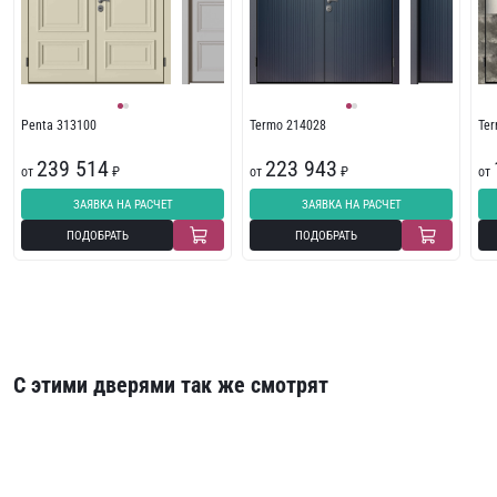
Penta 313100
Termo 214028
Te
239 514
223 943
от
₽
от
₽
от
ЗАЯВКА НА РАСЧЕТ
ЗАЯВКА НА РАСЧЕТ
ПОДОБРАТЬ
ПОДОБРАТЬ
С этими дверями так же смотрят