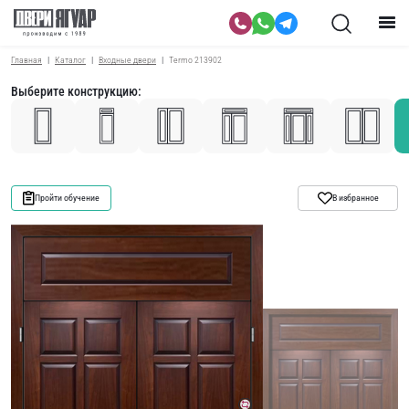
Главная
Каталог
Входные двери
Termo 213902
Выберите конструкцию:
Пройти обучение
В избранное