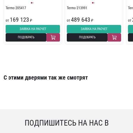
Termo 205417
Termo 213991
Te
169 123
489 643
от
₽
от
₽
от
ЗАЯВКА НА РАСЧЕТ
ЗАЯВКА НА РАСЧЕТ
ПОДОБРАТЬ
ПОДОБРАТЬ
С этими дверями так же смотрят
ПОДПИШИТЕСЬ НА НАС В