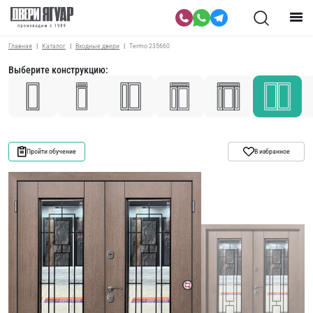
Главная
Каталог
Входные двери
Termo 235660
Выберите конструкцию:
Пройти обучение
В избранное