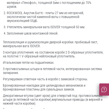
материал «Пенофол», толщиной 5мм с поглощением до 70%
шумов.
ROCKWOOL Акустик Баттс - плиты 27 мм из негорючей,
экологически чистой каменной ваты с повышенной
звукоизоляцией 55дБ.
Утеплитель минеральная вата ISOVER толщиной 50 мм.
Заполнение швов монтажной пеной.
Теплоизоляция и шумоизоляция дверной коробки: пробковый лист,
минеральная вата ISOVER.
3 контура уплотнения: на составном коробе 2 D-образных уплотнителя,
на полотне 1 V-образный нейлоновый уплотнитель.
Итальянские петли на подшипниках.
3 противосъемных штыря в петлевой части, интегрированная система
запирания.
Регулируемая ответная часть в коробе с замковой стороны.
Бронированные накладки для цилиндровых механизмов и
бронированные пластины для сувальдных замков.
Декоративные втулки (цвет хром) для отверстий под: противосъемные
штыри (в петлевой части коробки),вертикальные приводы (в верхней и
нижней части коробки).