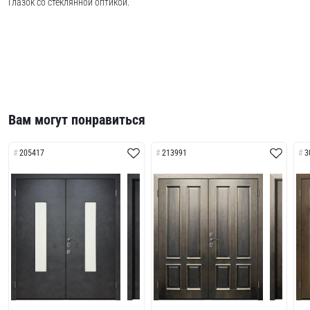
Глазок со стеклянной оптикой.
Вам могут понравиться
205417
213991
3