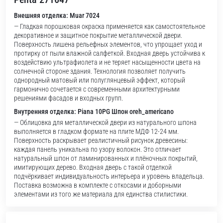
Внешняя отделка: Muar 7024
— Гладкая порошковая окраска применяется как самостоятельное
декоративное и защитное покрытие металлической двери.
Поверхность лишена рельефных элементов, что упрощает уход и
протирку от пыли влажной салфеткой. Входная дверь устойчива к
воздействию ультрафиолета и не теряет насыщенности цвета на
солнечной стороне здания. Технология позволяет получить
однородный матовый или полуглянцевый эффект, который
гармонично сочетается с современными архитектурными
решениями фасадов и входных групп.
Внутренняя отделка: Piana 10PG Шпон oreh_americano
— Облицовка для металлической двери из натурального шпона
выполняется в гладком формате на плите МДФ 12-24 мм.
Поверхность раскрывает реалистичный рисунок древесины:
каждая панель уникальна по узору волокон. Это отличает
натуральный шпон от ламинированных и плёночных покрытий,
имитирующих дерево. Входная дверь с такой отделкой
подчёркивает индивидуальность интерьера и уровень владельца.
Поставка возможна в комплекте с откосами и доборными
элементами из того же материала для единства стилистики.