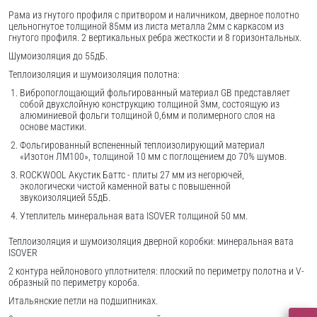
Рама из гнутого профиля с притвором и наличником, дверное полотно
цельногнутое толщиной 85мм из листа металла 2мм c каркасом из
гнутого профиля. 2 вертикальных ребра жесткости и 8 горизонтальных.
Шумоизоляция до 55дБ.
Теплоизоляция и шумоизоляция полотна:
Вибропоглощающий фольгированный материал GB представляет
собой двухслойную конструкцию толщиной 3мм, состоящую из
алюминиевой фольги толщиной 0,6мм и полимерного слоя на
основе мастики.
Фольгированный вспененный теплоизолирующий материал
«Изотон ЛМ100», толщиной 10 мм с поглощением до 70% шумов.
ROCKWOOL Акустик Баттс - плиты 27 мм из негорючей,
экологически чистой каменной ваты с повышенной
звукоизоляцией 55дБ.
Утеплитель минеральная вата ISOVER толщиной 50 мм.
Теплоизоляция и шумоизоляция дверной коробки: минеральная вата
ISOVER
2 контура нейлонового уплотнителя: плоский по периметру полотна и V-
образный по периметру короба.
Итальянские петли на подшипниках.