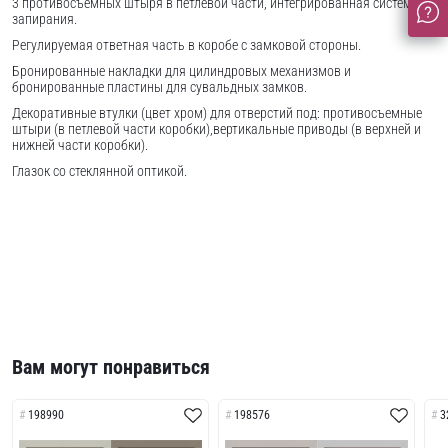
3 противосъемных штыря в петлевой части, интегрированная система
запирания.
Регулируемая ответная часть в коробе с замковой стороны.
Бронированные накладки для цилиндровых механизмов и
бронированные пластины для сувальдных замков.
Декоративные втулки (цвет хром) для отверстий под: противосъемные
штыри (в петлевой части коробки),вертикальные приводы (в верхней и
нижней части коробки).
Глазок со стеклянной оптикой.
Вам могут понравиться
198990
198576
3