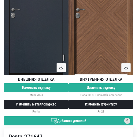
ВНЕШНЯЯ ОТДЕЛКА
ВНУТРЕННЯЯ ОТДЕЛКА
Изменить отделку
Изменить отделку
Muar 7024
Piana 10PG Шпон oreh_americano
Изменить металлокаркас
Изменить фурнитуру
Penta
Яг-21
Добавить дисплей
Penta 271647