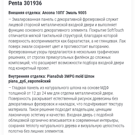
Penta 301936
Внешняя отделка: Ancona 10ПГ Эмаль 9005
— Эмалированная панель с декоративной фрезеровкой служит
лицевой стороной металлической входной двери и выполняет
функцию основного декоративного элемента. Покрытие SoftTouch
отличается мягкой тактильной структурой, благодаря которой
поверхность воспринимается как бархатистая, а не глянцевая. Лак
поверх эмали сохраняет цвет и противостоит выгоранию.
Фрезерованные узоры предлагаются в нескольких графических
решениях, от строгих прямоугольных филёнок до сложных
композиций, что расширяет возможности подбора входной двери
под конкретный проект.
Внутренняя отделка: PianaDub 3MPG mold Шпон
piana_дуб_европейский
— Гладкая панель из натурального шпона на основе МДФ
толщиной от 12 до 24 мм для отделки металлической двери.
Поверхность раскрывает естественный рисунок древесины без
декоративных фрезеровок и накладок, что подчёркивает текстуру
материала. Такое решение подходит владельцам, ценящим
лаконичную эстетику и качество. Входная дверь с подобной
облицовкой органично вписывается в современные интерьеры,
сохраняя теплоту натурального дерева и визуальную целостность
полотна без лишних элементов.