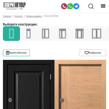
Главная
Каталог
Входные двери
Penta 301936
Выберите конструкцию:
Пройти обучение
В избранное