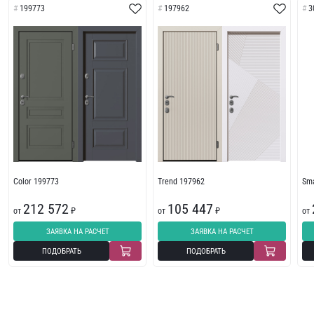
199773
197962
3
Color 199773
Trend 197962
Sma
212 572
105 447
от
₽
от
₽
от
ЗАЯВКА НА РАСЧЕТ
ЗАЯВКА НА РАСЧЕТ
ПОДОБРАТЬ
ПОДОБРАТЬ