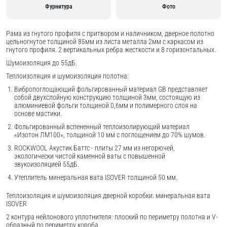
Фурнитура
Фото
Рама из гнутого профиля с притвором и наличником, дверное полотно
цельногнутое толщиной 85мм из листа металла 2мм c каркасом из
гнутого профиля. 2 вертикальных ребра жесткости и 8 горизонтальных.
Шумоизоляция до 55дБ.
Теплоизоляция и шумоизоляция полотна:
Вибропоглощающий фольгированный материал GB представляет
собой двухслойную конструкцию толщиной 3мм, состоящую из
алюминиевой фольги толщиной 0,6мм и полимерного слоя на
основе мастики.
Фольгированный вспененный теплоизолирующий материал
«Изотон ЛМ100», толщиной 10 мм с поглощением до 70% шумов.
ROCKWOOL Акустик Баттс - плиты 27 мм из негорючей,
экологически чистой каменной ваты с повышенной
звукоизоляцией 55дБ.
Утеплитель минеральная вата ISOVER толщиной 50 мм.
Теплоизоляция и шумоизоляция дверной коробки: минеральная вата
ISOVER
2 контура нейлонового уплотнителя: плоский по периметру полотна и V-
образный по периметру короба.