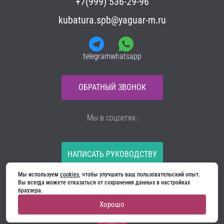
+7(999) 536-29-96
kubatura.spb@yaguar-m.ru
telegram
whatsapp
ОБРАТНЫЙ ЗВОНОК
Мы в соцсетях:
НАПИСАТЬ РУКОВОДСТВУ
Мы используем 
cookies
, чтобы улучшить ваш пользовательский опыт. 
Все материалы на сайте принадлежат компании
Вы всегда можете отказаться от сохранения данных в настройках 
ООО «Ягуар-М» — входные и межкомнатные двери
браузера.
производителя. Копирование запрещено!
Хорошо
Политика конфиденциальности
Договор оферты