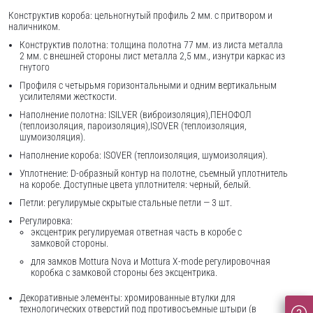
Конструктив короба: цельногнутый профиль 2 мм. с притвором и
наличником.
Конструктив полотна: толщина полотна 77 мм. из листа металла
2 мм. с внешней стороны лист металла 2,5 мм., изнутри каркас из
гнутого
Профиля с четырьмя горизонтальными и одним вертикальным
усилителями жесткости.
Наполнение полотна: ISILVER (виброизоляция),ПЕНОФОЛ
(теплоизоляция, пароизоляция),ISOVER (теплоизоляция,
шумоизоляция).
Наполнение короба: ISOVER (теплоизоляция, шумоизоляция).
Уплотнение: D-образный контур на полотне, съемный уплотнитель
на коробе. Доступные цвета уплотнителя: черный, белый.
Петли: регулирумые скрытые стальные петли — 3 шт.
Регулировка:
эксцентрик регулируемая ответная часть в коробе с
замковой стороны.
для замков Mottura Nova и Mottura X-mode регулировочная
коробка с замковой стороны без эксцентрика.
Декоративные элементы: хромированные втулки для
технологических отверстий под противосъемные штыри (в