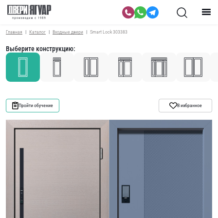
Главная
Каталог
Входные двери
Smart Lock 303383
Выберите конструкцию:
Пройти обучение
В избранное