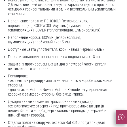
Конструктив полотна: толщина полотна 83 мм. из листа металла
2,5 мм. с внешней стороны, изнутри каркас из гнутого профиля с
четырьмя горизонтальными и одним вертикальным усилителями
жесткости.
Наполнение полотна: ПЕНОФОЛ (теплоизоляция,
пароизоляция),ROCKWOOL Акустик (шумоизоляция,
теплоизоляция),ISOVER (теплоизоляция, шумоизоляция).
Наполнение короба: ISOVER (теплоизоляция,
шумоизоляция),пробковый лист 5 мм.
Доступные цвета уплотнителя: коричневый, черный, белый.
Петли: итальянские осевые петли на подшипниках - 3 шт.
Защита: 3 противосъемных штыря в петлевой части, ригели
вертикального запирания.
Регулировка:
- эксцентрик регулируемая ответная часть в коробе с замковой
стороны.
- для замков Mottura Nova и Mottura X-mode регулировочная
коробка с замковой стороны без эксцентрика.
Декоративные элементы: хромированные втулки для
технологических отверстий под противосъемные штыри (в
петлевой части короба),вертикальные приводы (в верхней и
нижней части короба).
Отделка полотна снаружи: окраска Ral 8019 полуглянцевая