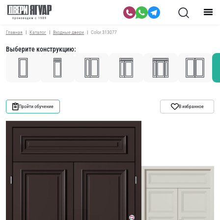
Главная
Каталог
Входные двери
Color 313077
Выберите конструкцию:
Пройти обучение
В избранное