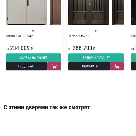
Termo Evo 308642
Termo 235763
Te
234 009
288 703
от
₽
от
₽
от
ЗАЯВКА НА РАСЧЕТ
ЗАЯВКА НА РАСЧЕТ
ПОДОБРАТЬ
ПОДОБРАТЬ
С этими дверями так же смотрят