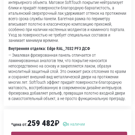
интерьерного объекта. Матовое SoftTouch покрытие нейтрализует
блики и придаёт поверхности благородную бархатистость, а
итальянский сверхпрочный лак удерживает оттенок на протяжении
всего срока службы панели. Багетная рамка по периметру
вписывает полотно в классическую композицию прихожей,
особенно при наличии настенных молдингов и каминного портала.
Уход за поверхностью не требует специальных составов и
занимает минимум времени.
Внутренняя отделка: Edge RAL_7032 PF3 ДСФ
— Эмалевая фрезерованная панель отличается от
ламинированных аналогов тем, что покрытие наносится
непосредственно на основу и закрепляется лаком, образуя
монолитный защитный слой. Это снижает риск отслоения по краям
и сохраняет внешний вид металлической двери на протяжении
многих лет. SoftTouch эффект придаёт поверхности благородную
матовость, востребованную в современном дизайне интерьеров.
Фрезеровка добавляет рельеф, превращая полотно входной двери
в самостоятельный объект, а не просто функциональную преграду.
259 482
₽
в наличии
*цена от: