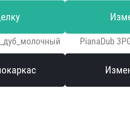
делку
Изме
a_дуб_молочный
PianaDub 3P
локаркас
Измен