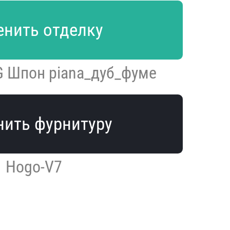
нить отделку
G Шпон piana_дуб_фуме
ить фурнитуру
Hogo-V7