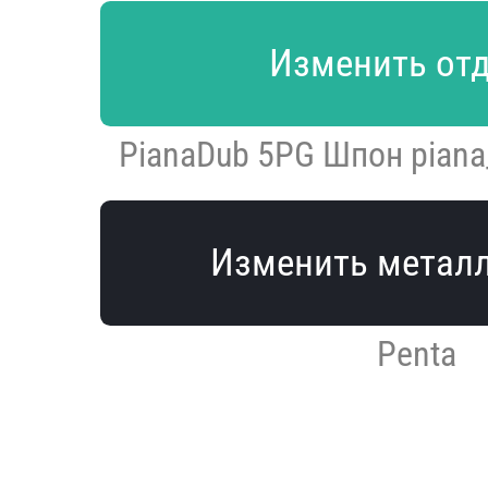
Изменить от
PianaDub 5PG Шпон pian
Изменить метал
Penta