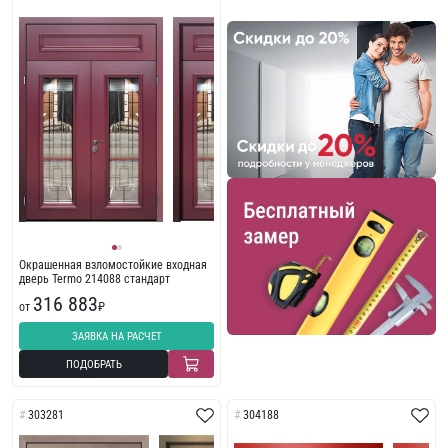
Окрашенная взломостойкие входная
дверь Termo 214088 стандарт
316 883
от
₽
ЗАЯВКА НА РАСЧЕТ
ПОДОБРАТЬ
303281
304188