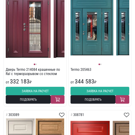
Дверь Termo 214084 крашенные по
Termo 205463
Ral с терморазрывом со стеклом
332 183
344 583
от
₽
от
₽
ЗАЯВКА НА РАСЧЕТ
ЗАЯВКА НА РАСЧЕТ
ПОДОБРАТЬ
ПОДОБРАТЬ
303089
308781