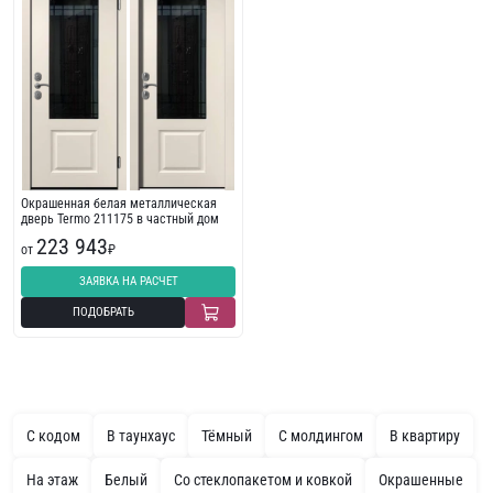
Окрашенная белая металлическая
дверь Termo 211175 в частный дом
223 943
от
₽
ЗАЯВКА НА РАСЧЕТ
ПОДОБРАТЬ
С кодом
В таунхаус
Тёмный
С молдингом
В квартиру
На этаж
Белый
Со стеклопакетом и ковкой
Окрашенные