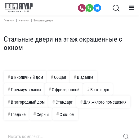
Главная
Каталог
Входные двери
Стальные двери на этаж окрашенные с
окном
В кирпичный дом
Общая
В здание
Премиум класса
С фрезеровкой
В коттедж
В загородный дом
Стандарт
Для жилого помещения
Гладкие
Серый
С окном