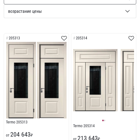
205313
205314
Termo 205313
Termo 205314
204 643
от
₽
213 643
от
₽