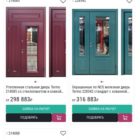
214085
228542
Утепленная стальная дверь Termo
Окрашенные по NCS железная дверь
214085 со стеклопакетом и ковкой
Termo 228542 стандарт с кованной
крашенные по Ral
решеткой
298 883
316 883
от
₽
от
₽
ЗАЯВКА НА РАСЧЕТ
ЗАЯВКА НА РАСЧЕТ
ПОДОБРАТЬ
ПОДОБРАТЬ
214088