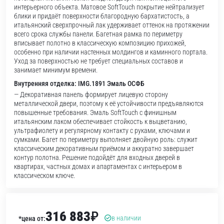
интерьерного объекта. Матовое SoftTouch покрытие нейтрализует
блики и придаёт поверхности благородную бархатистость, а
итальянский сверхпрочный лак удерживает оттенок на протяжении
всего срока службы панели. Багетная рамка по периметру
вписывает полотно в классическую композицию прихожей,
особенно при наличии настенных молдингов и каминного портала.
Уход за поверхностью не требует специальных составов и
занимает минимум времени.
Внутренняя отделка: IMG.1891 Эмаль ОСФБ
— Декоративная панель формирует лицевую сторону
металлической двери, поэтому к её устойчивости предъявляются
повышенные требования. Эмаль SoftTouch с финишным
итальянским лаком обеспечивает стойкость к выцветанию,
ультрафиолету и регулярному контакту с руками, ключами и
сумками. Багет по периметру выполняет двойную роль: служит
классическим декоративным приёмом и аккуратно завершает
контур полотна. Решение подойдёт для входных дверей в
квартирах, частных домах и апартаментах с интерьером в
классическом ключе.
316 883
₽
в наличии
*цена от: