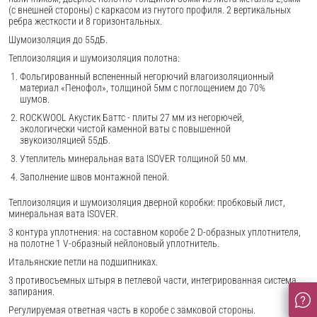
(с внешней стороны) c каркасом из гнутого профиля. 2 вертикальных
ребра жесткости и 8 горизонтальных.
Шумоизоляция до 55дБ.
Теплоизоляция и шумоизоляция полотна:
Фольгированный вспененный негорючий влагоизоляционный
материал «Пенофол», толщиной 5мм с поглощением до 70%
шумов.
ROCKWOOL Акустик Баттс - плиты 27 мм из негорючей,
экологически чистой каменной ваты с повышенной
звукоизоляцией 55дБ.
Утеплитель минеральная вата ISOVER толщиной 50 мм.
Заполнение швов монтажной пеной.
Теплоизоляция и шумоизоляция дверной коробки: пробковый лист,
минеральная вата ISOVER.
3 контура уплотнения: на составном коробе 2 D-образных уплотнителя,
на полотне 1 V-образный нейлоновый уплотнитель.
Итальянские петли на подшипниках.
3 противосъемных штыря в петлевой части, интегрированная система
запирания.
Регулируемая ответная часть в коробе с замковой стороны.