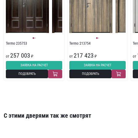
Termo 235753
Termo 213754
Te
257 003
217 423
от
₽
от
₽
от
ЗАЯВКА НА РАСЧЕТ
ЗАЯВКА НА РАСЧЕТ
ПОДОБРАТЬ
ПОДОБРАТЬ
С этими дверями так же смотрят