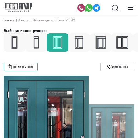
Главная
Каталог
Входные двери
Termo 228542
Выберите конструкцию:
Пройти обучение
В избранное