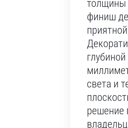
толщины 
финиш де
приятной
Декорати
глубиной
миллимет
света и т
плоскост
решение 
владельц