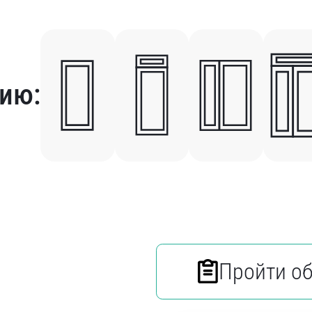
ию:
Пройти о