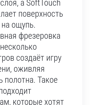
слоя, а SoftTouch
лает поверхность
 на ощупь.
вная фрезеровка
 несколько
ров создаёт игру
ени, оживляя
ь полотна. Такое
подходит
ам, которые хотят