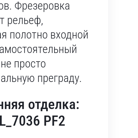
ов. Фрезеровка
т рельеф,
я полотно входной
самостоятельный
 не просто
альную преграду.
нняя отделка:
AL_7036 PF2