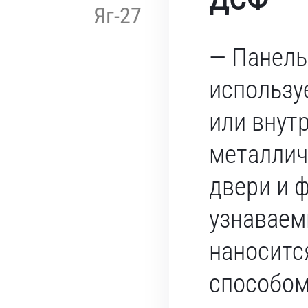
Яг-27
— Панель
использу
или внут
металлич
двери и 
узнаваем
наносит
способом