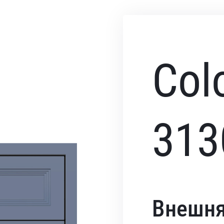
Col
313
Внешня