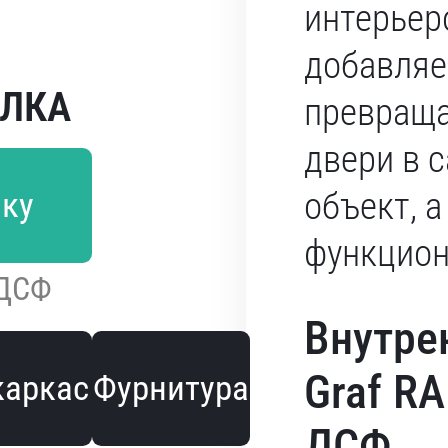
интерьер
добавляе
ЕЛКА
превраща
двери в 
лку
объект, а
функцион
 ДСФ
Внутре
Graf R
каркас
Фурнитура
ДСФ