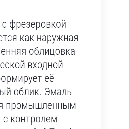
 с фрезеровкой
ется как наружная
ренняя облицовка
еской входной
формирует её
ый облик. Эмаль
ся промышленным
 с контролем