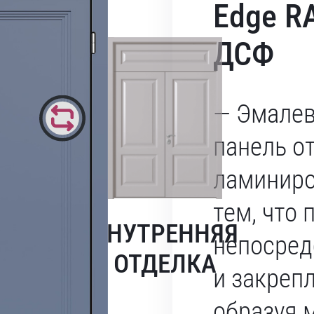
Edge R
ДСФ
— Эмалев
панель о
ламиниро
тем, что
ВНУТРЕННЯЯ
непосред
ОТДЕЛКА
и закреп
образуя 