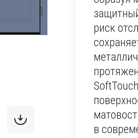
защитный
риск отс
сохраняе
металлич
протяжен
SoftTouc
поверхно
матовост
в соврем