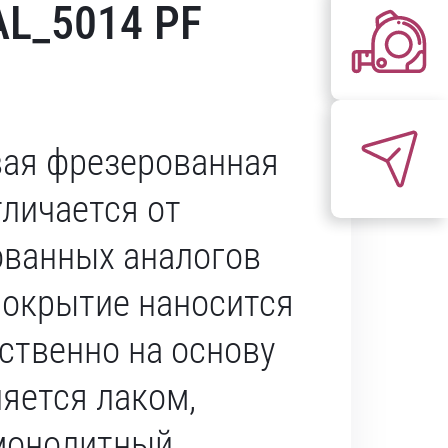
AL_5014 PF
ая фрезерованная
тличается от
ванных аналогов
 покрытие наносится
ственно на основу
ляется лаком,
монолитный