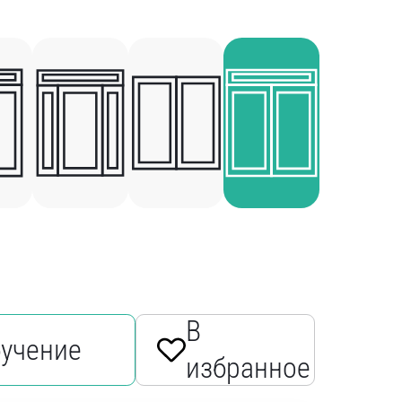
В
бучение
избранное