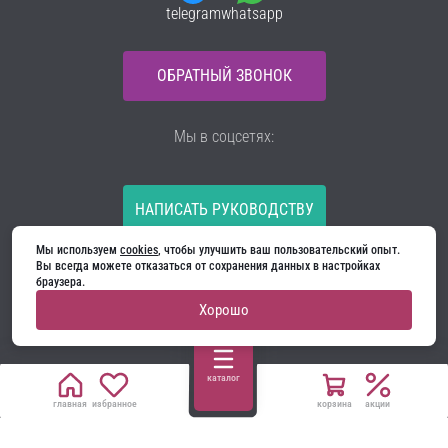
telegram
whatsapp
ОБРАТНЫЙ ЗВОНОК
Мы в соцсетях:
НАПИСАТЬ РУКОВОДСТВУ
Мы используем 
cookies
, чтобы улучшить ваш пользовательский опыт. 
Все материалы на сайте принадлежат компании
Вы всегда можете отказаться от сохранения данных в настройках 
ООО «Ягуар-М» — входные и межкомнатные двери
браузера.
производителя. Копирование запрещено!
Хорошо
Политика конфиденциальности
Договор оферты
Cookie
каталог
главная
избранное
корзина
акции