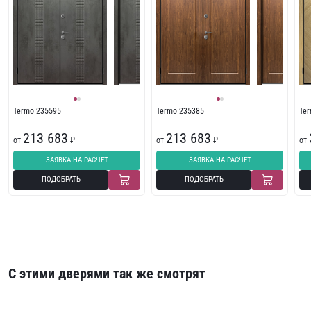
Termo 235595
Termo 235385
Te
213 683
213 683
от
₽
от
₽
от
ЗАЯВКА НА РАСЧЕТ
ЗАЯВКА НА РАСЧЕТ
ПОДОБРАТЬ
ПОДОБРАТЬ
С этими дверями так же смотрят