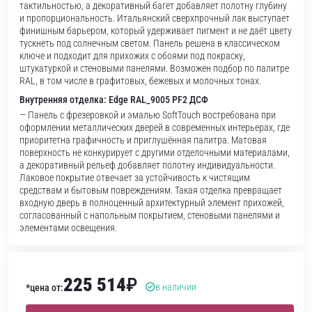
тактильностью, а декоративный багет добавляет полотну глубину
и пропорциональность. Итальянский сверхпрочный лак выступает
финишным барьером, который удерживает пигмент и не даёт цвету
тускнеть под солнечным светом. Панель решена в классическом
ключе и подходит для прихожих с обоями под покраску,
штукатуркой и стеновыми панелями. Возможен подбор по палитре
RAL, в том числе в графитовых, бежевых и молочных тонах.
Внутренняя отделка: Edge RAL_9005 PF2 ДСФ
— Панель с фрезеровкой и эмалью SoftTouch востребована при
оформлении металлических дверей в современных интерьерах, где
приоритетна графичность и приглушённая палитра. Матовая
поверхность не конкурирует с другими отделочными материалами,
а декоративный рельеф добавляет полотну индивидуальности.
Лаковое покрытие отвечает за устойчивость к чистящим
средствам и бытовым повреждениям. Такая отделка превращает
входную дверь в полноценный архитектурный элемент прихожей,
согласованный с напольным покрытием, стеновыми панелями и
элементами освещения.
225 514
₽
в наличии
*цена от: