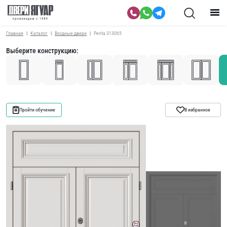
Главная
Каталог
Входные двери
Penta 313065
Выберите конструкцию:
Пройти обучение
В избранное