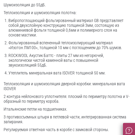
Шумоизоляция до 55дБ.
Теплоизоляция и шумоизоляция полотна:
Вибропоглощающий фольгированный материал GB представляет
собой двухслойную конструкцию толщиной 3мм, состоящую из
алюминиевой фольги толщиной 0,6мм и полимерного слоя на
основе мастики.
Фольгированный вспененный теплоизолирующий материал
«Изотон ЛМ100», толщиной 10 мм с поглощением до 70% шумов.
ROCKWOOL Акустик Баттс - плиты 27 мм из негорючей,
экологически чистой каменной ваты с повышенной
звукоизоляцией 55дБ.
Утеплитель минеральная вата ISOVER толщиной 50 мм.
Теплоизоляция и шумоизоляция дверной коробки: минеральная вата
ISOVER
2 контура нейлонового уплотнителя: плоский по периметру полотна и V-
образный по периметру короба.
Итальянские петли на подшипниках.
3 противосъемных штыря в петлевой части, интегрированная система
запирания.
Регулируемая ответная часть в коробе с замковой стороны.