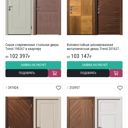
Серая современные стальная дверь
Взломостойкая шпонированная
Trend 198267 в квартиру
металлическая дверь Trend 201637
коричневый
102 397
103 147
от
₽
от
₽
ЗАЯВКА НА РАСЧЕТ
ЗАЯВКА НА РАСЧЕТ
ПОДОБРАТЬ
ПОДОБРАТЬ
297424
253957