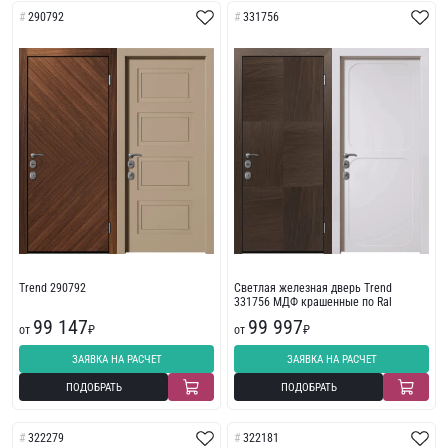
290792
331756
Trend 290792
Светлая железная дверь Trend
331756 МДФ крашенные по Ral
99 147
99 997
от
₽
от
₽
ЗАЯВКА НА РАСЧЕТ
ЗАЯВКА НА РАСЧЕТ
ПОДОБРАТЬ
ПОДОБРАТЬ
322279
322181