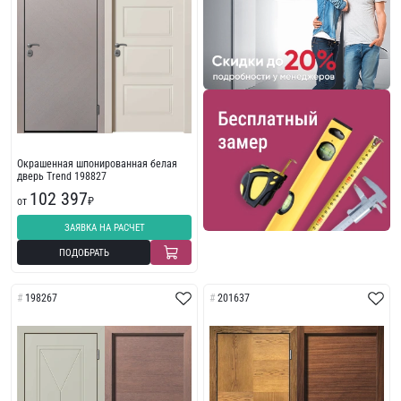
Окрашенная шпонированная белая
дверь Trend 198827
102 397
от
₽
ЗАЯВКА НА РАСЧЕТ
ПОДОБРАТЬ
198267
201637