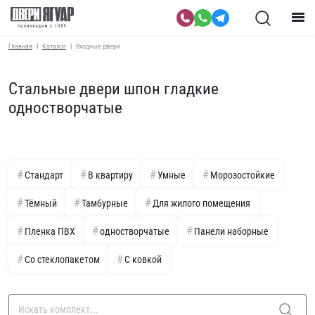
Главная
Каталог
Входные двери
Стальные двери шпон гладкие
одностворчатые
Стандарт
В квартиру
Умные
Морозостойкие
Тёмный
Тамбурные
Для жилого помещения
Пленка ПВХ
одностворчатые
Панели наборные
Со стеклопакетом
С ковкой