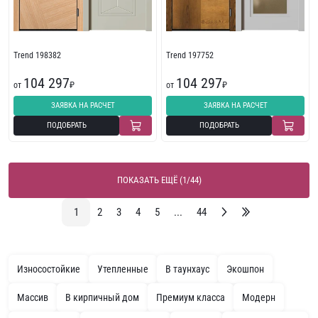
Trend 198382
Trend 197752
104 297
104 297
от
₽
от
₽
ЗАЯВКА НА РАСЧЕТ
ЗАЯВКА НА РАСЧЕТ
ПОДОБРАТЬ
ПОДОБРАТЬ
ПОКАЗАТЬ ЕЩЁ (1/44)
1
2
3
4
5
...
44
Износостойкие
Утепленные
В таунхаус
Экошпон
Массив
В кирпичный дом
Премиум класса
Модерн