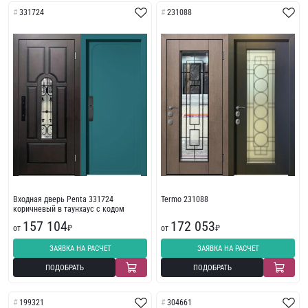
331724
231088
Входная дверь Penta 331724
Termo 231088
коричневый в таунхаус с кодом
157 104
172 053
от
₽
от
₽
ЗАЯВКА НА РАСЧЕТ
ЗАЯВКА НА РАСЧЕТ
ПОДОБРАТЬ
ПОДОБРАТЬ
199321
304661