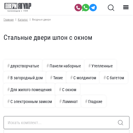
Главная
Каталог
Входные двери
Стальные двери шпон с окном
двухстворчатые
Панели наборные
Утепленные
В загородный дом
Тихие
С молдингом
С багетом
Для жилого помещения
С окном
С электронным замком
Ламинат
Гладкие