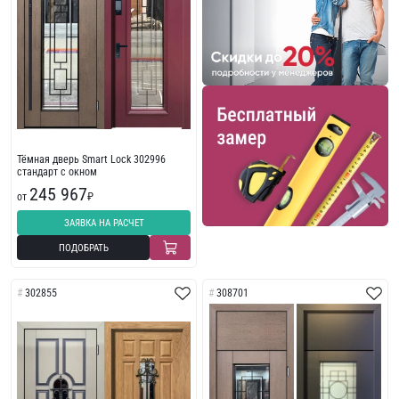
Тёмная дверь Smart Lock 302996
стандарт с окном
245 967
от
₽
ЗАЯВКА НА РАСЧЕТ
ПОДОБРАТЬ
302855
308701