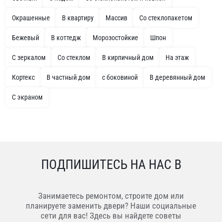
Окрашенные
В квартиру
Массив
Со стеклопакетом
Бежевый
В коттедж
Морозостойкие
Шпон
С зеркалом
Со стеклом
В кирпичный дом
На этаж
Кортекс
В частный дом
с боковиной
В деревянный дом
С экраном
ПОДПИШИТЕСЬ НА НАС В
Занимаетесь ремонтом, строите дом или
планируете заменить двери? Наши социальные
сети для вас! Здесь вы найдете советы