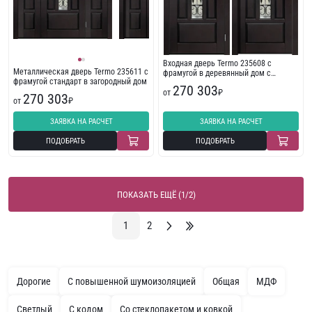
Входная дверь Termo 235608 с
Металлическая дверь Termo 235611 с
фрамугой в деревянный дом с
фрамугой стандарт в загородный дом
терморазрывом
270 303
от
₽
270 303
от
₽
ЗАЯВКА НА РАСЧЕТ
ЗАЯВКА НА РАСЧЕТ
ПОДОБРАТЬ
ПОДОБРАТЬ
ПОКАЗАТЬ ЕЩЁ (1/2)
1
2
Дорогие
С повышенной шумоизоляцией
Общая
МДФ
Светлый
С кодом
Со стеклопакетом и ковкой